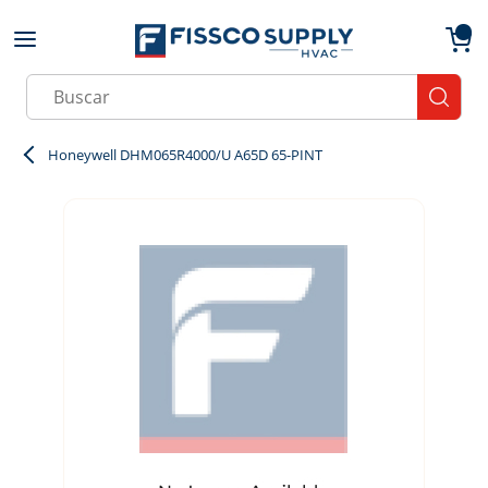
Skip to main content
menu
{0}
Site Search
submit
Honeywell DHM065R4000/U A65D 65-PINT