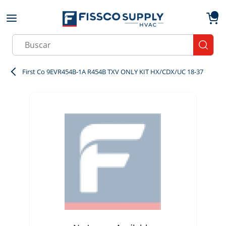
Skip to main content
menu
{0}
Site Search
submit
First Co 9EVR454B-1A R454B TXV ONLY KIT HX/CDX/UC 18-37