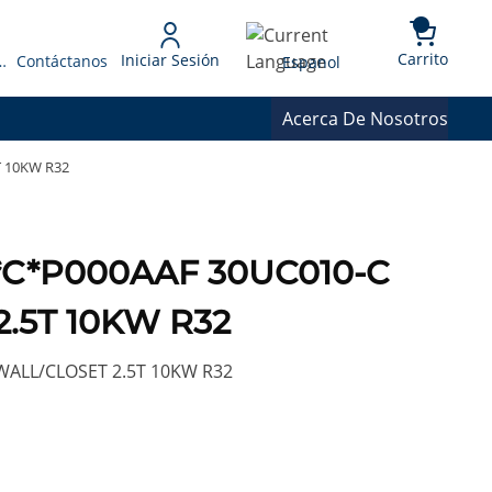
{0} 
Language
Carrito
Iniciar Sesión
 Presupuesto
Contáctanos
Espanol
Acerca De Nosotros
T 10KW R32
0*C*P000AAF 30UC010-C
.5T 10KW R32
WALL/CLOSET 2.5T 10KW R32