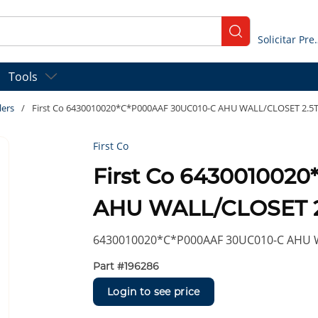
submit search
Solicitar
Tools
lers
/
First Co 6430010020*C*P000AAF 30UC010-C AHU WALL/CLOSET 2.5
First Co
First Co 643001002
AHU WALL/CLOSET 2
6430010020*C*P000AAF 30UC010-C AHU 
Part #
196286
Login to see price