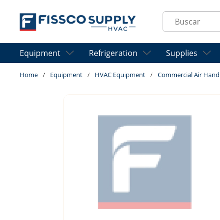
Skip to main content
Site Search
Equipment
Refrigeration
Supplies
Home
/
Equipment
/
HVAC Equipment
/
Commercial Air Hand