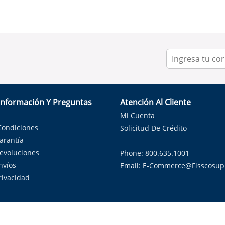
Información Y Preguntas
Atención Al Cliente
Mi Cuenta
Condiciones
Solicitud De Crédito
Garantía
Devoluciones
Phone: 800.635.1001
nvíos
Email:
E-Commerce@fisscosup
Privacidad
ndo con orgullo soluciones de HVAC en el estado de la Estrella Sol