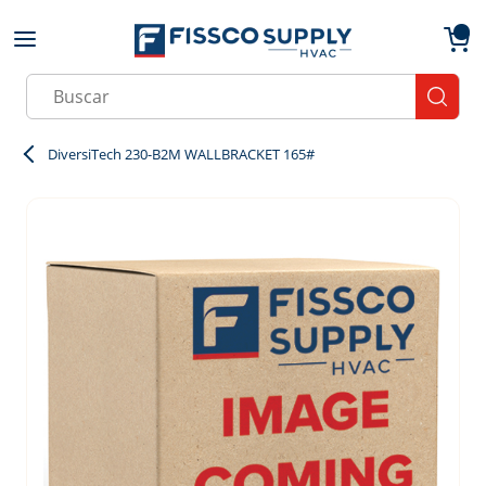
Skip to main content
menu
{0}
Site Search
submit
DiversiTech 230-B2M WALLBRACKET 165#