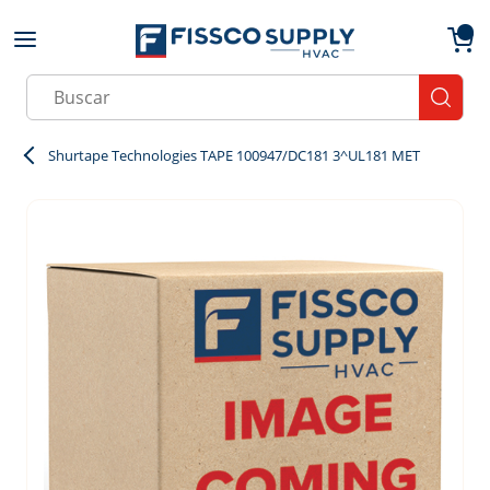
Skip to main content
menu
{0}
Site Search
submit
Shurtape Technologies TAPE 100947/DC181 3^UL181 MET