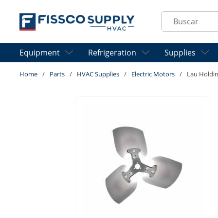
Skip to main content
Site Search
Equipment
Refrigeration
Supplies
Home
/
Parts
/
HVAC Supplies
/
Electric Motors
/
Lau Holdi