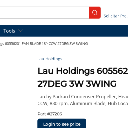
submit search
Solicitar
Tools
ngs 60556201 FAN BLADE 18^ CCW 27DEG 3W 3WING
Lau Holdings
Lau Holdings 60556
27DEG 3W 3WING
Lau by Packard Condenser Propeller, Heavy 
CCW, 830 rpm, Aluminum Blade, Hub Locat
Part #
27206
Login to see price