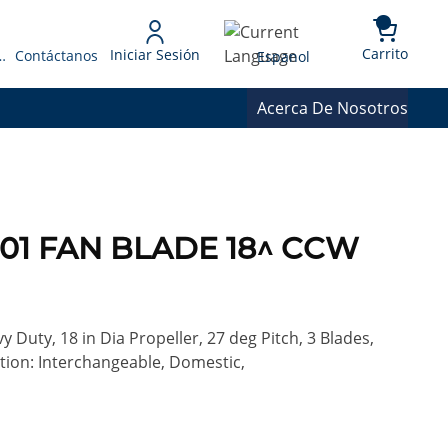
{0} 
Language
Carrito
Iniciar Sesión
 Presupuesto
Contáctanos
Espanol
Acerca De Nosotros
201 FAN BLADE 18^ CCW
Duty, 18 in Dia Propeller, 27 deg Pitch, 3 Blades,
ion: Interchangeable, Domestic,