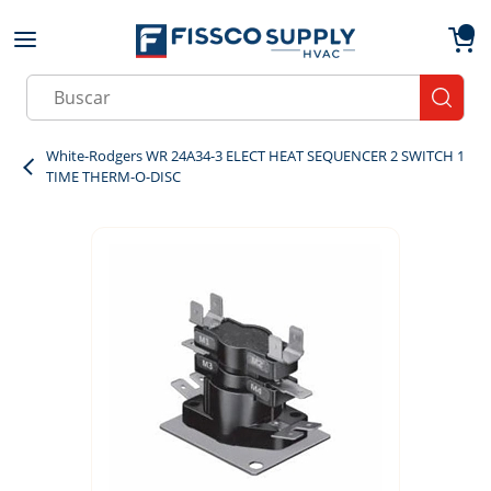
Skip to main content
menu
{0}
Site Search
submit
White-Rodgers WR 24A34-3 ELECT HEAT SEQUENCER 2 SWITCH 1
TIME THERM-O-DISC