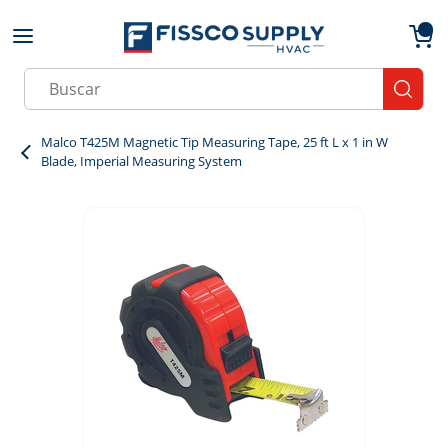
Skip to main content
menu
{0}
Site Search
submit
Malco T425M Magnetic Tip Measuring Tape, 25 ft L x 1 in W
Blade, Imperial Measuring System