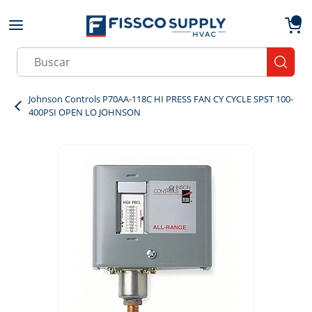
Skip to main content
menu
{0}
Site Search
submit
Johnson Controls P70AA-118C HI PRESS FAN CY CYCLE SPST 100-
400PSI OPEN LO JOHNSON