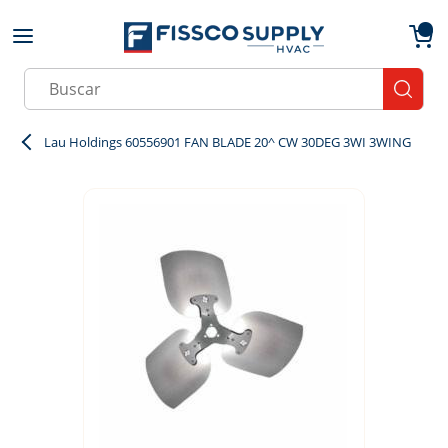
Skip to main content
menu
{0}
Site Search
submit
Lau Holdings 60556901 FAN BLADE 20^ CW 30DEG 3WI 3WING