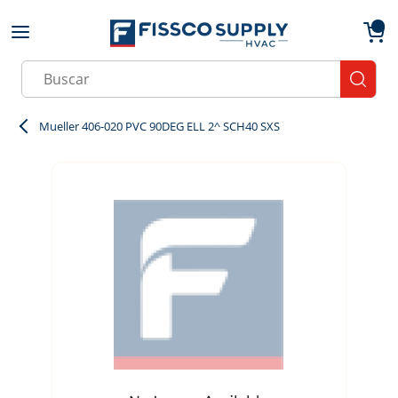
Skip to main content
menu
{0}
Site Search
submit
Mueller 406-020 PVC 90DEG ELL 2^ SCH40 SXS