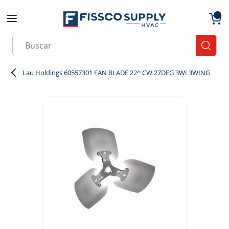
Skip to main content
menu
{0}
Site Search
submit
Lau Holdings 60557301 FAN BLADE 22^ CW 27DEG 3WI 3WING