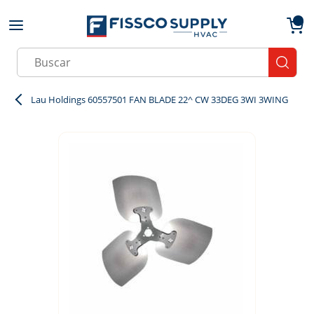
Skip to main content
menu
{0}
Site Search
submit
Lau Holdings 60557501 FAN BLADE 22^ CW 33DEG 3WI 3WING