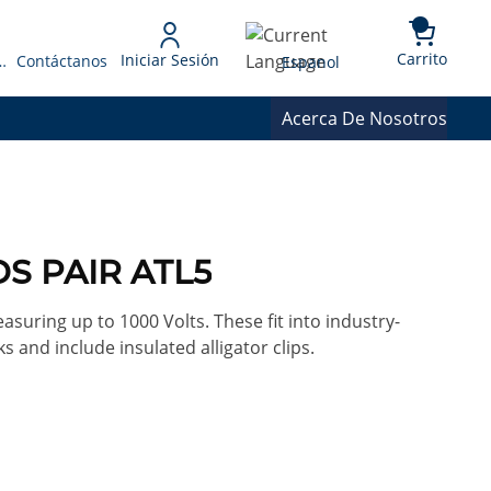
{0} 
Language
Carrito
Iniciar Sesión
 Presupuesto
Contáctanos
Espanol
Acerca De Nosotros
DS PAIR ATL5
easuring up to 1000 Volts. These fit into industry-
 and include insulated alligator clips.