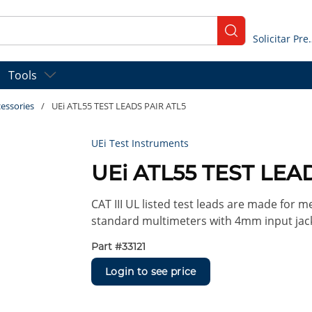
submit search
Solicitar
Tools
essories
/
UEi ATL55 TEST LEADS PAIR ATL5
UEi Test Instruments
UEi ATL55 TEST LEA
CAT III UL listed test leads are made for m
standard multimeters with 4mm input jacks
Part #
33121
Login to see price