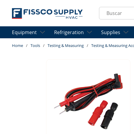
Skip to main content
Site Search
Equipment
Refrigeration
Supplies
Home
/
Tools
/
Testing & Measuring
/
Testing & Measuring Acc