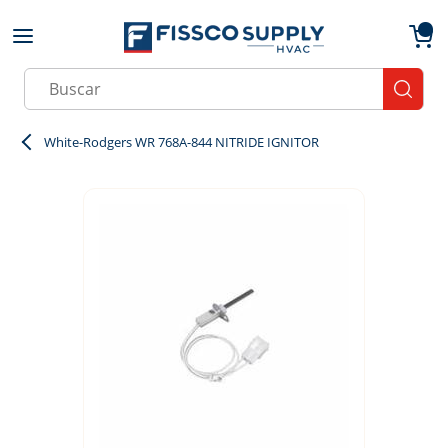
Skip to main content
menu
{0}
Site Search
submit
White-Rodgers WR 768A-844 NITRIDE IGNITOR