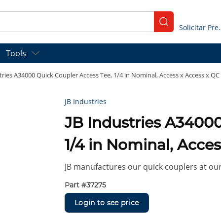
submit search
Solicitar
Tools
tries A34000 Quick Coupler Access Tee, 1/4 in Nominal, Access x Access x QC
JB Industries
JB Industries A34000
1/4 in Nominal, Acce
JB manufactures our quick couplers at our fa
Part #
37275
Login to see price