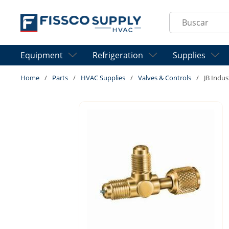
Skip to main content
Site Search
Equipment
Refrigeration
Supplies
Home
/
Parts
/
HVAC Supplies
/
Valves & Controls
/
JB Indus