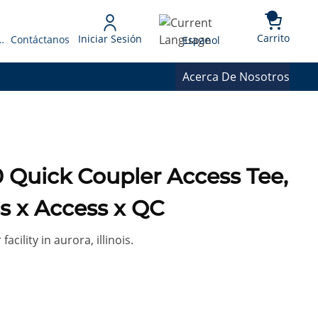
{0} 
Language
Carrito
Iniciar Sesión
 Presupuesto
Contáctanos
Espanol
Acerca De Nosotros
 Quick Coupler Access Tee,
ss x Access x QC
cility in aurora, illinois.