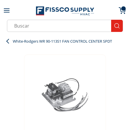
Skip to main content
menu
{0}
Site Search
submit
White-Rodgers WR 90-113S1 FAN CONTROL CENTER SPDT