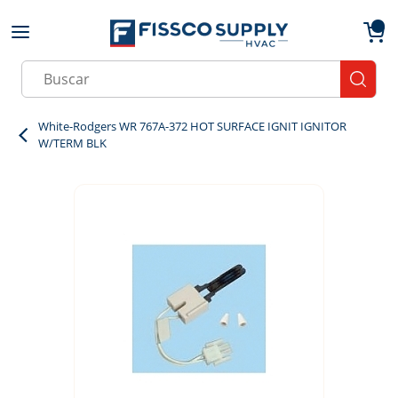
Skip to main content
menu
{0}
Site Search
submit
White-Rodgers WR 767A-372 HOT SURFACE IGNIT IGNITOR
W/TERM BLK