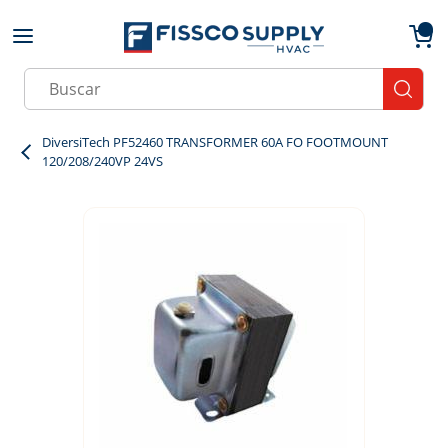
Skip to main content
menu
{0}
Site Search
submit
DiversiTech PF52460 TRANSFORMER 60A FO FOOTMOUNT
120/208/240VP 24VS