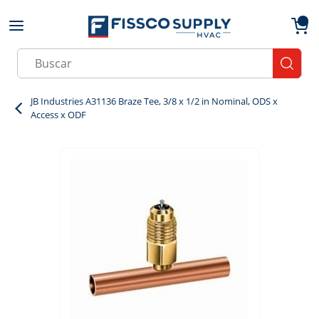
Skip to main content
menu
{0}
Site Search
submit
JB Industries A31136 Braze Tee, 3/8 x 1/2 in Nominal, ODS x
Access x ODF