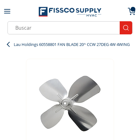
Skip to main content
menu
{0}
Site Search
submit
Lau Holdings 60558801 FAN BLADE 20^ CCW 27DEG 4W 4WING