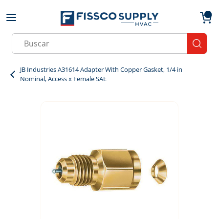
Skip to main content
menu
{0}
Site Search
submit
JB Industries A31614 Adapter With Copper Gasket, 1/4 in
Nominal, Access x Female SAE