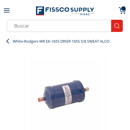
Skip to main content
menu
{0}
Site Search
submit
White-Rodgers WR EK-165S DRIER 165S 5/8 SWEAT ALCO