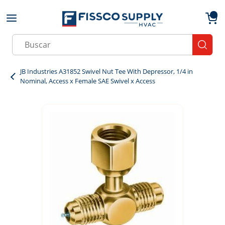
Skip to main content
menu
{0}
Site Search
submit
JB Industries A31852 Swivel Nut Tee With Depressor, 1/4 in
Nominal, Access x Female SAE Swivel x Access