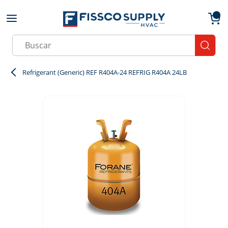
Skip to main content
menu
{0}
Site Search
submit
Refrigerant (Generic) REF R404A-24 REFRIG R404A 24LB