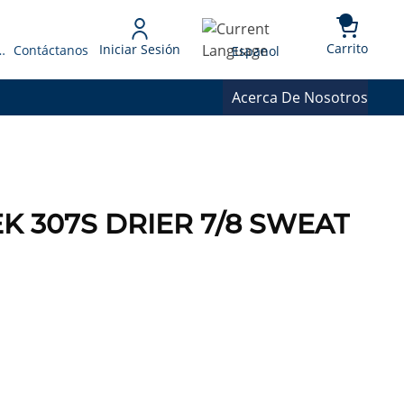
{0} 
Language
Carrito
Iniciar Sesión
 Presupuesto
Contáctanos
Espanol
Acerca De Nosotros
EK 307S DRIER 7/8 SWEAT