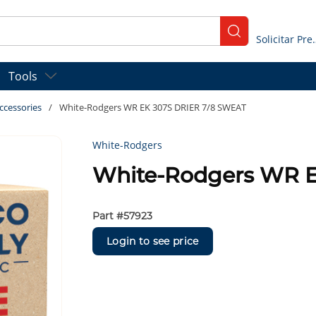
submit search
Solicitar
Tools
ccessories
/
White-Rodgers WR EK 307S DRIER 7/8 SWEAT
White-Rodgers
White-Rodgers WR 
Part #
57923
Login to see price