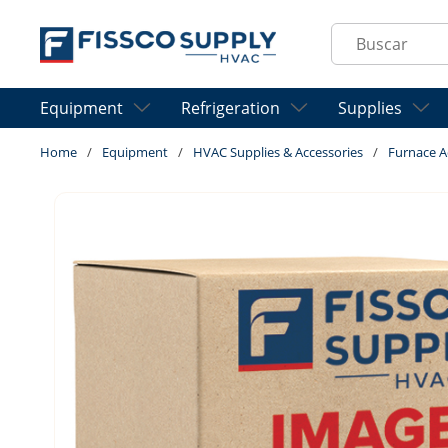
Skip to main content
Site Search
Equipment
Refrigeration
Supplies
Home
/
Equipment
/
HVAC Supplies & Accessories
/
Furnace A