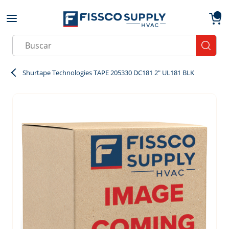
Skip to main content
menu
{0}
Site Search
submit
Shurtape Technologies TAPE 205330 DC181 2" UL181 BLK