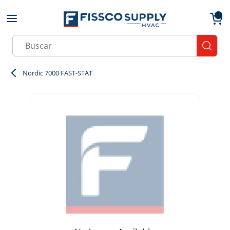
Skip to main content
menu
{0}
Site Search
submit
Nordic 7000 FAST-STAT