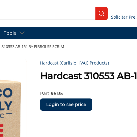
submit search
Solicitar
Tools
t 310553 AB-151 3^ FIBRGLSS SCRIM
Hardcast (Carlisle HVAC Products)
Hardcast 310553 AB-
Part #
6135
Login to see price