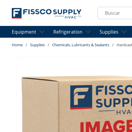
Skip to main content
Site Search
Equipment
Refrigeration
Supplies
Home
/
Supplies
/
Chemicals, Lubricants & Sealants
/
Hardcas