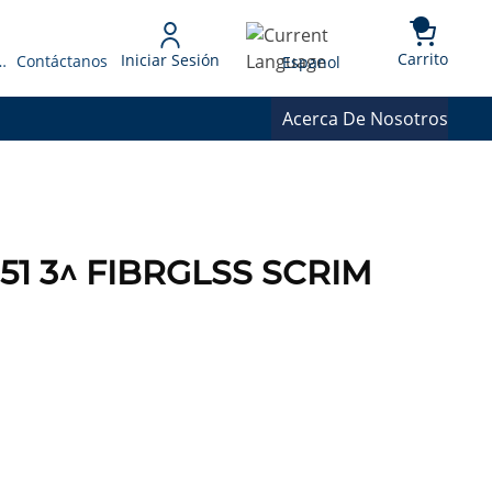
{0} 
Language
Carrito
Iniciar Sesión
 Presupuesto
Contáctanos
Espanol
Acerca De Nosotros
151 3^ FIBRGLSS SCRIM