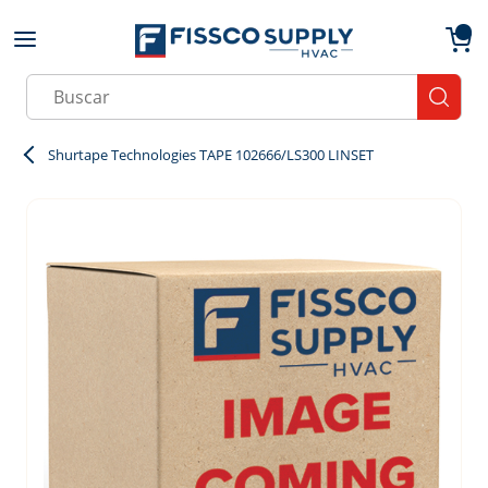
Skip to main content
menu
{0}
Site Search
submit
Shurtape Technologies TAPE 102666/LS300 LINSET