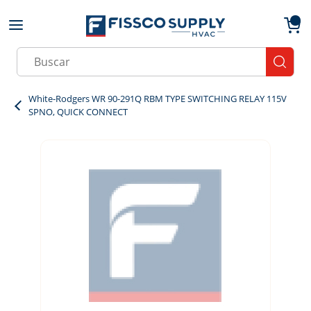
Skip to main content
menu
{0}
Site Search
submit
White-Rodgers WR 90-291Q RBM TYPE SWITCHING RELAY 115V
SPNO, QUICK CONNECT