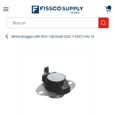
Skip to main content
menu
{0}
Site Search
submit
White-Rodgers WR 3F01-140 SNAP DISC T-STAT FAN 14