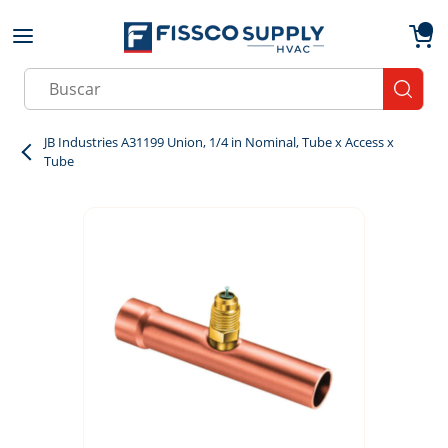
Skip to main content
menu
{0}
Site Search
submit
JB Industries A31199 Union, 1/4 in Nominal, Tube x Access x
Tube