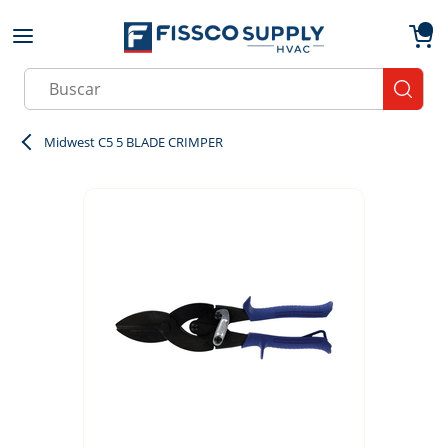
Skip to main content
menu
{0}
Site Search
submit
Midwest C5 5 BLADE CRIMPER