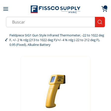
Skip to main content
menu
{0}
Site Search
submit
Fieldpiece SIG1 Gun Style Infrared Thermometer, -22 to 1022 deg
F, +/- 2 % rdg (213 to 1022 deg F)/+/- 4 % rdg (-22 to 212 deg F),
0.95 (Fixed), Alkaline Battery