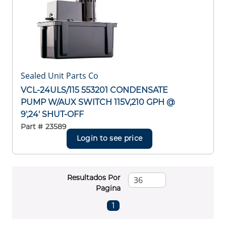
Sealed Unit Parts Co
VCL-24ULS/115 553201 CONDENSATE
PUMP W/AUX SWITCH 115V,210 GPH @
9',24' SHUT-OFF
Part #
23589
Login to see price
Resultados Por
Pagina
First page
Previous page
Next page
Last page
1