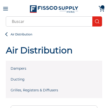
Skip to main content
menu
{0}
Site Search
submit
Air Distribution
Air Distribution
Dampers
Ducting
Grilles, Registers & Diffusers