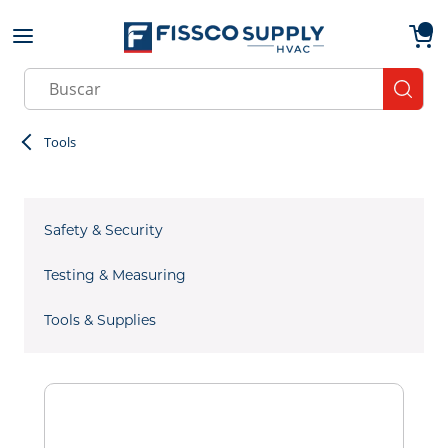
Skip to main content
menu
{0}
Site Search
submit
Tools
Safety & Security
Testing & Measuring
Tools & Supplies