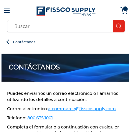
Skip to main content
menu
{0}
Site Search
submit
Contáctanos
CONTÁCTANOS
Puedes enviarnos un correo electrónico o llamarnos
utilizando los detalles a continuación:
Correo electronico:
e-commerce@fisscosupply.com
Telefono:
800.635.1001
Completa el formulario a continuación con cualquier