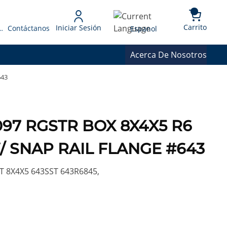
{0} 
Language
Carrito
Iniciar Sesión
 Presupuesto
Contáctanos
Espanol
Acerca De Nosotros
643
97 RGSTR BOX 8X4X5 R6
/ SNAP RAIL FLANGE #643
 8X4X5 643SST 643R6845,