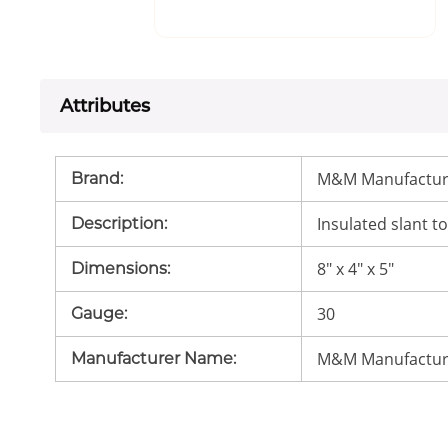
Attributes
M&M Manufactur
Brand
:
Insulated slant to
Description
:
8" x 4" x 5"
Dimensions
:
30
Gauge
:
M&M Manufactur
Manufacturer Name
: