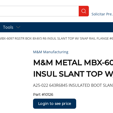
submit search
Solicitar
Tools
X-6097 RGSTR BOX 8X4X5 R6 INSUL SLANT TOP W/ SNAP RAIL FLANGE #
M&M Manufacturing
M&M METAL MBX-60
INSUL SLANT TOP W
A25-022 643R6845 INSULATED BOOT SLANT
Part #
10126
Login to see price