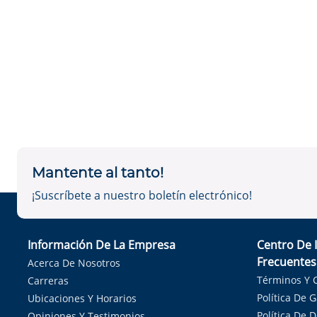
Mantente al tanto!
¡Suscríbete a nuestro boletín electrónico!
Información De La Empresa
Centro De 
Frecuentes
Acerca De Nosotros
Términos Y 
Carreras
Política De 
Ubicaciones Y Horarios
Política De 
Opiniones Y Testimonios