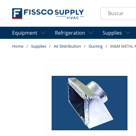
Skip to main content
Site Search
Equipment
Refrigeration
Supplies
Home
/
Supplies
/
Air Distribution
/
Ducting
/
M&M METAL MB