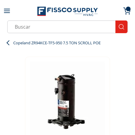
Skip to main content
menu
{0}
Site Search
submit
Copeland ZR94KCE-TF5-950 7.5 TON SCROLL POE