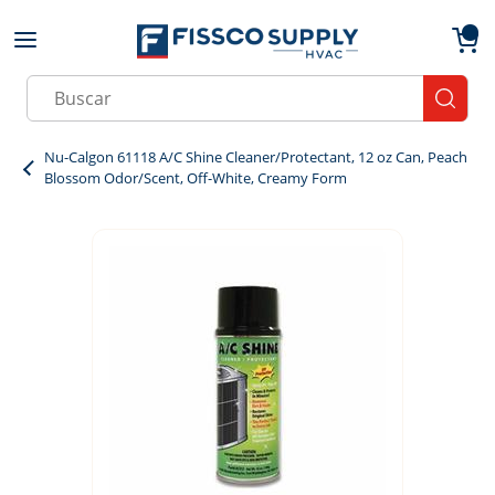
Skip to main content
menu
{0}
Site Search
submit
Nu-Calgon 61118 A/C Shine Cleaner/Protectant, 12 oz Can, Peach
Blossom Odor/Scent, Off-White, Creamy Form