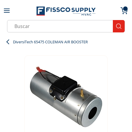
Skip to main content
menu
{0}
Site Search
submit
DiversiTech 65475 COLEMAN AIR BOOSTER