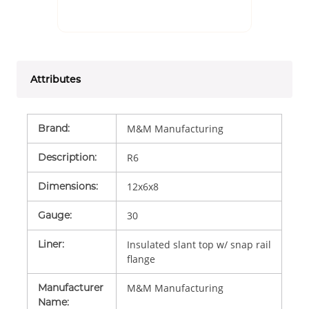
Attributes
Brand
:
M&M Manufacturing
Description
:
R6
Dimensions
:
12x6x8
Gauge
:
30
Liner
:
Insulated slant top w/ snap rail
flange
Manufacturer
M&M Manufacturing
Name
: