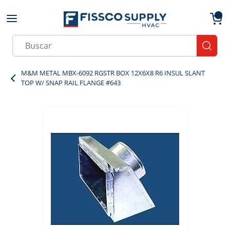
Skip to main content
menu
{0}
Site Search
submit
M&M METAL MBX-6092 RGSTR BOX 12X6X8 R6 INSUL SLANT
TOP W/ SNAP RAIL FLANGE #643