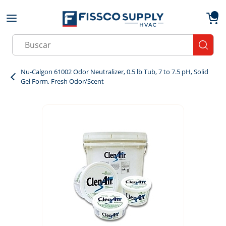
Skip to main content
menu
{0}
Site Search
submit
Nu-Calgon 61002 Odor Neutralizer, 0.5 lb Tub, 7 to 7.5 pH, Solid
Gel Form, Fresh Odor/Scent