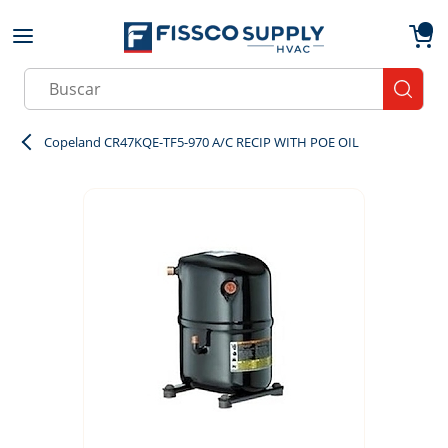
Skip to main content
menu
{0}
Site Search
submit
Copeland CR47KQE-TF5-970 A/C RECIP WITH POE OIL