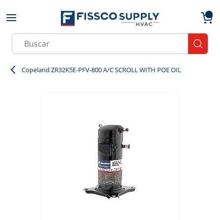
Skip to main content
menu
{0}
Site Search
submit
Copeland ZR32K5E-PFV-800 A/C SCROLL WITH POE OIL