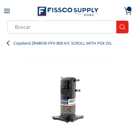
Skip to main content
menu
{0}
Site Search
submit
Copeland ZR48K5E-PFV-800 A/C SCROLL WITH POE OIL