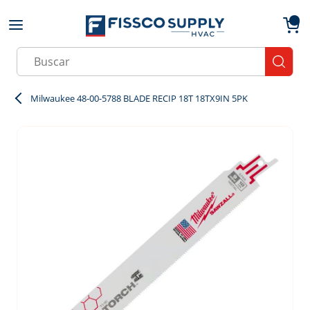
Skip to main content
menu
{0}
Site Search
submit
Milwaukee 48-00-5788 BLADE RECIP 18T 18TX9IN 5PK