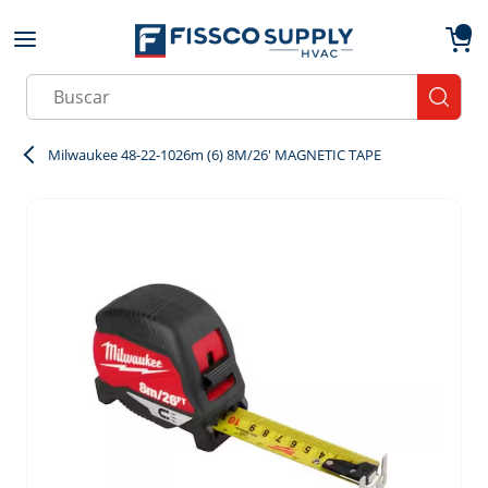
Skip to main content
menu
{0}
Site Search
submit
Milwaukee 48-22-1026m (6) 8M/26' MAGNETIC TAPE